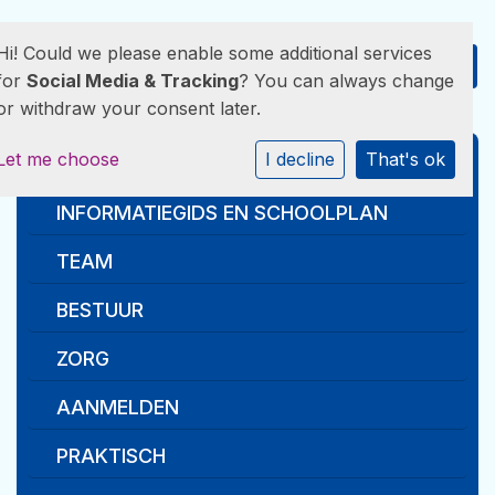
Hi! Could we please enable some additional services
for
Social Media & Tracking
? You can always change
or withdraw your consent later.
Let me choose
I decline
That's ok
WAAR STAAN WIJ VOOR
INFORMATIEGIDS EN SCHOOLPLAN
TEAM
BESTUUR
ZORG
AANMELDEN
PRAKTISCH