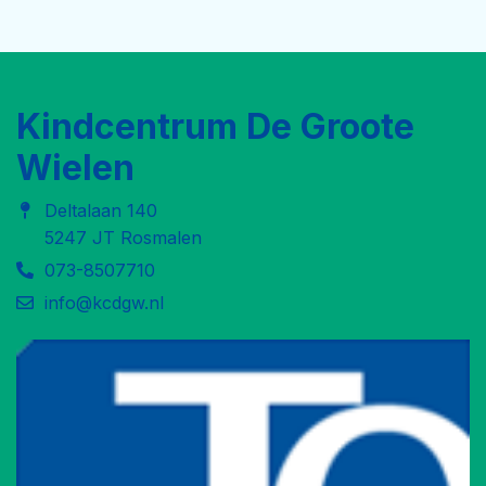
Kindcentrum De Groote
Wielen
Deltalaan 140
5247 JT Rosmalen
073-8507710
info@kcdgw.nl