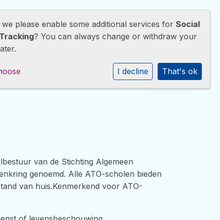
d we please enable some additional services for
Social
wijs
Opvang
Ouders
Contact
Tracking
? You can always change or withdraw your
ater.
hoose
I decline
That's ok
lbestuur van de Stichting Algemeen
lenkring genoemd. Alle ATO-scholen bieden
 afstand van huis.Kenmerkend voor ATO-
ienst of levensbeschouwing.