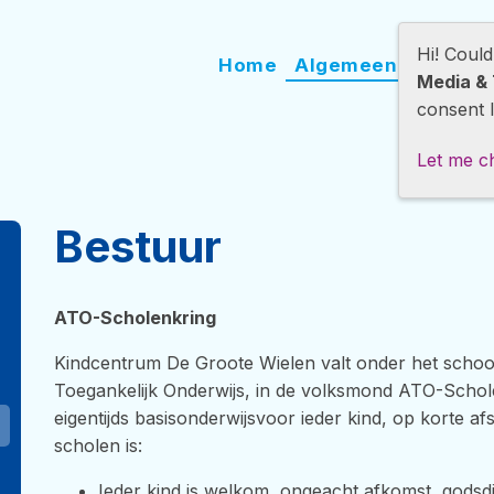
Hi! Coul
Home
Algemeen
Onder
Media & 
consent l
Let me c
Bestuur
ATO-Scholenkring
Kindcentrum De Groote Wielen valt onder het schoo
Toegankelijk Onderwijs, in de volksmond ATO-Scho
eigentijds basisonderwijsvoor ieder kind, op korte
scholen is:
Ieder kind is welkom, ongeacht afkomst, godsd