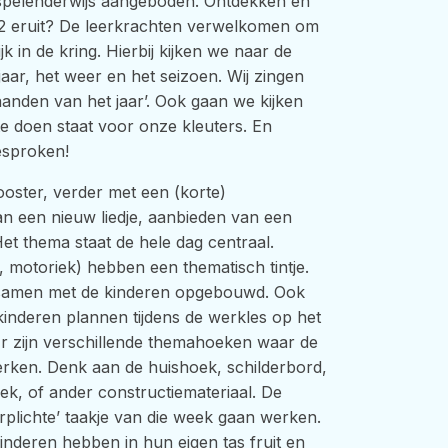
 spelenderwijs aangeboden. Ontdekken en
1-2 eruit? De leerkrachten verwelkomen om
 in de kring. Hierbij kijken we naar de
ar, het weer en het seizoen. Wij zingen
 maanden van het jaar’. Ook gaan we kijken
e doen staat voor onze kleuters. En
besproken!
oster, verder met een (korte)
van een nieuw liedje, aanbieden van een
 Het thema staat de hele dag centraal.
s, motoriek) hebben een thematisch tintje.
 samen met de kinderen opgebouwd. Ook
kinderen plannen tijdens de werkles op het
Er zijn verschillende themahoeken waar de
rken. Denk aan de huishoek, schilderbord,
ek, of ander constructiemateriaal. De
erplichte’ taakje van die week gaan werken.
inderen hebben in hun eigen tas fruit en