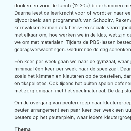
drinken en voor de lunch (12.30u) boterhammen mee
Daarna leest de leerkracht voor of wordt er naar 
bijvoorbeeld aan programma’s van Schooltv, Rekenv
kernvakken komen ook basis- en sociale vaardighed
met elkaar om, hoe werken we in de klas, wat zijn d
we om met materialen. Tijdens de PBS-lessen beste
gedragsverwachtingen. Gedurende de dag schenken 
Eén keer per week gaan we naar de gymzaal, waar j
minimaal één keer per week naar de speelzaal. Daar
zoals het klimmen en klauteren op de toestellen, dan
en tikspelletjes. Ook tijdens het buiten spelen oefe
met zorg omgaan met het speelmateriaal. De dag sluit
Om de overgang van peutergroep naar kleutergroep 
peuter arrangement een paar keer per week een uu
peuters op het peuterplein, waar iedere kleutergroe
Thema