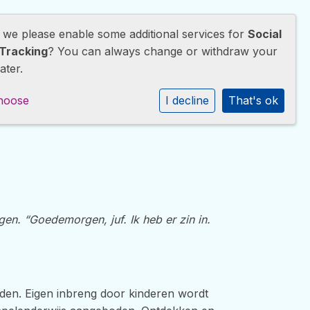
d we please enable some additional services for
Social
wijs
Opvang
Ouders
Contact
Tracking
? You can always change or withdraw your
ater.
hoose
I decline
That's ok
ngen. “Goedemorgen, juf. Ik heb er zin in.
oden. Eigen inbreng door kinderen wordt