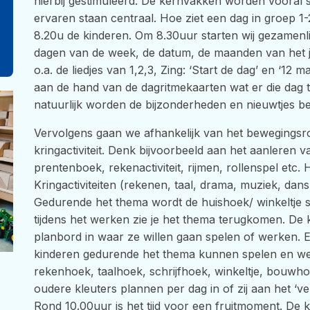
hierbij gestimuleerd. De kernvakken worden vooral
ervaren staan centraal. Hoe ziet een dag in groep 
8.20u de kinderen. Om 8.30uur starten wij gezamenlijk
dagen van de week, de datum, de maanden van het ja
o.a. de liedjes van 1,2,3, Zing: ‘Start de dag’ en ‘12
aan de hand van de dagritmekaarten wat er die dag t
natuurlijk worden de bijzonderheden en nieuwtjes 
Vervolgens gaan we afhankelijk van het bewegingsro
kringactiviteit. Denk bijvoorbeeld aan het aanleren 
prentenboek, rekenactiviteit, rijmen, rollenspel etc.
Kringactiviteiten (rekenen, taal, drama, muziek, dan
Gedurende het thema wordt de huishoek/ winkeltje
tijdens het werken zie je het thema terugkomen. De 
planbord in waar ze willen gaan spelen of werken. 
kinderen gedurende het thema kunnen spelen en we
rekenhoek, taalhoek, schrijfhoek, winkeltje, bouwho
oudere kleuters plannen per dag in of zij aan het ‘v
Rond 10.00uur is het tijd voor een fruitmoment. De k