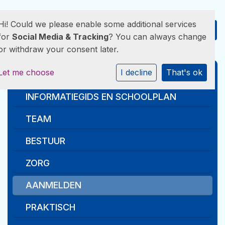
Hi! Could we please enable some additional services
for
Social Media & Tracking
? You can always change
or withdraw your consent later.
Let me choose
I decline
That's ok
WAAR STAAN WIJ VOOR
INFORMATIEGIDS EN SCHOOLPLAN
TEAM
BESTUUR
ZORG
AANMELDEN
PRAKTISCH